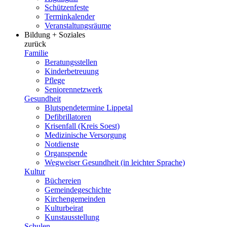
Schützenfeste
Terminkalender
Veranstaltungsräume
Bildung + Soziales
zurück
Familie
Beratungsstellen
Kinderbetreuung
Pflege
Seniorennetzwerk
Gesundheit
Blutspendetermine Lippetal
Defibrillatoren
Krisenfall (Kreis Soest)
Medizinische Versorgung
Notdienste
Organspende
Wegweiser Gesundheit (in leichter Sprache)
Kultur
Büchereien
Gemeindegeschichte
Kirchengemeinden
Kulturbeirat
Kunstausstellung
Schulen