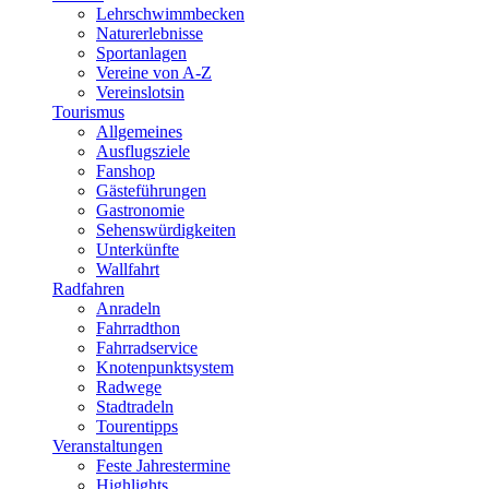
Lehrschwimmbecken
Naturerlebnisse
Sportanlagen
Vereine von A-Z
Vereinslotsin
Tourismus
Allgemeines
Ausflugsziele
Fanshop
Gästeführungen
Gastronomie
Sehenswürdigkeiten
Unterkünfte
Wallfahrt
Radfahren
Anradeln
Fahrradthon
Fahrradservice
Knotenpunktsystem
Radwege
Stadtradeln
Tourentipps
Veranstaltungen
Feste Jahrestermine
Highlights