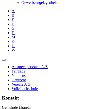
Gewerbeangelegenheiten
A
B
E
F
G
H
M
S
U
W
Ansprechpersonen A-Z
Fairtrade
Notdienste
Ortsrecht
Vereine A-Z
Volkshochschule
Kontakt
Gemeinde Lippetal