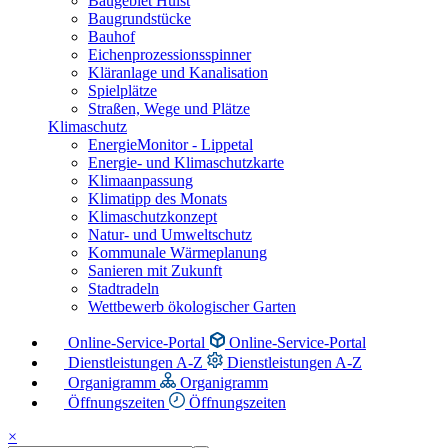
Baugebiet Hülst
Baugrundstücke
Bauhof
Eichenprozessionsspinner
Kläranlage und Kanalisation
Spielplätze
Straßen, Wege und Plätze
Klimaschutz
EnergieMonitor - Lippetal
Energie- und Klimaschutzkarte
Klimaanpassung
Klimatipp des Monats
Klimaschutzkonzept
Natur- und Umweltschutz
Kommunale Wärmeplanung
Sanieren mit Zukunft
Stadtradeln
Wettbewerb ökologischer Garten
Online-Service-Portal
Online-Service-Portal
Dienstleistungen A-Z
Dienstleistungen A-Z
Organigramm
Organigramm
Öffnungszeiten
Öffnungszeiten
×