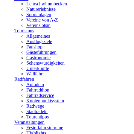
Lehrschwimmbecken
Naturerlebnisse
Sportanlagen
Vereine von A-Z
Vereinslotsin
Tourismus
Allgemeines
Ausflugsziele
Fanshop
Gästeführungen
Gastronomie
Sehenswürdigkeiten
Unterkünfte
Wallfahrt
Radfahren
Anradeln
Fahrradthon
Fahrradservice
Knotenpunktsystem
Radwege
Stadtradeln
Tourentipps
Veranstaltungen
Feste Jahrestermine
Highlights