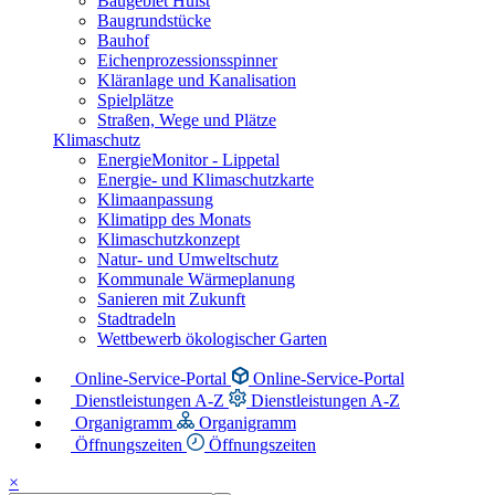
Baugebiet Hülst
Baugrundstücke
Bauhof
Eichenprozessionsspinner
Kläranlage und Kanalisation
Spielplätze
Straßen, Wege und Plätze
Klimaschutz
EnergieMonitor - Lippetal
Energie- und Klimaschutzkarte
Klimaanpassung
Klimatipp des Monats
Klimaschutzkonzept
Natur- und Umweltschutz
Kommunale Wärmeplanung
Sanieren mit Zukunft
Stadtradeln
Wettbewerb ökologischer Garten
Online-Service-Portal
Online-Service-Portal
Dienstleistungen A-Z
Dienstleistungen A-Z
Organigramm
Organigramm
Öffnungszeiten
Öffnungszeiten
×