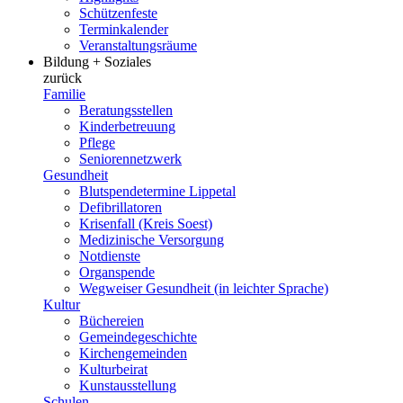
Schützenfeste
Terminkalender
Veranstaltungsräume
Bildung + Soziales
zurück
Familie
Beratungsstellen
Kinderbetreuung
Pflege
Seniorennetzwerk
Gesundheit
Blutspendetermine Lippetal
Defibrillatoren
Krisenfall (Kreis Soest)
Medizinische Versorgung
Notdienste
Organspende
Wegweiser Gesundheit (in leichter Sprache)
Kultur
Büchereien
Gemeindegeschichte
Kirchengemeinden
Kulturbeirat
Kunstausstellung
Schulen