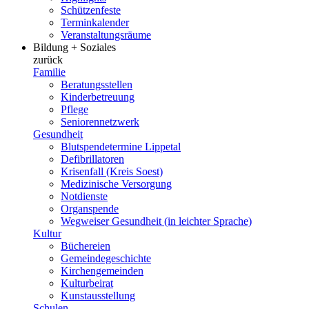
Schützenfeste
Terminkalender
Veranstaltungsräume
Bildung + Soziales
zurück
Familie
Beratungsstellen
Kinderbetreuung
Pflege
Seniorennetzwerk
Gesundheit
Blutspendetermine Lippetal
Defibrillatoren
Krisenfall (Kreis Soest)
Medizinische Versorgung
Notdienste
Organspende
Wegweiser Gesundheit (in leichter Sprache)
Kultur
Büchereien
Gemeindegeschichte
Kirchengemeinden
Kulturbeirat
Kunstausstellung
Schulen