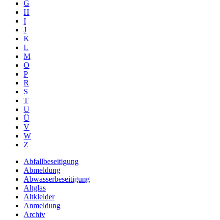
G
H
I
J
K
L
M
O
P
R
S
T
U
Ü
V
W
Z
Abfallbeseitigung
Abmeldung
Abwasserbeseitigung
Altglas
Altkleider
Anmeldung
Archiv