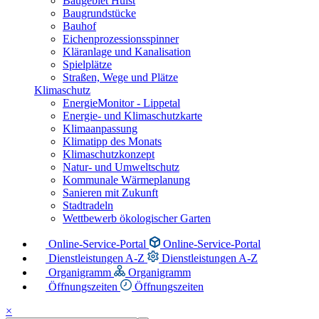
Baugebiet Hülst
Baugrundstücke
Bauhof
Eichenprozessionsspinner
Kläranlage und Kanalisation
Spielplätze
Straßen, Wege und Plätze
Klimaschutz
EnergieMonitor - Lippetal
Energie- und Klimaschutzkarte
Klimaanpassung
Klimatipp des Monats
Klimaschutzkonzept
Natur- und Umweltschutz
Kommunale Wärmeplanung
Sanieren mit Zukunft
Stadtradeln
Wettbewerb ökologischer Garten
Online-Service-Portal
Online-Service-Portal
Dienstleistungen A-Z
Dienstleistungen A-Z
Organigramm
Organigramm
Öffnungszeiten
Öffnungszeiten
×