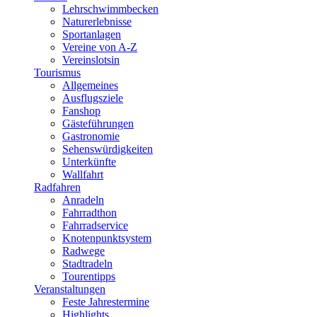
Lehrschwimmbecken
Naturerlebnisse
Sportanlagen
Vereine von A-Z
Vereinslotsin
Tourismus
Allgemeines
Ausflugsziele
Fanshop
Gästeführungen
Gastronomie
Sehenswürdigkeiten
Unterkünfte
Wallfahrt
Radfahren
Anradeln
Fahrradthon
Fahrradservice
Knotenpunktsystem
Radwege
Stadtradeln
Tourentipps
Veranstaltungen
Feste Jahrestermine
Highlights