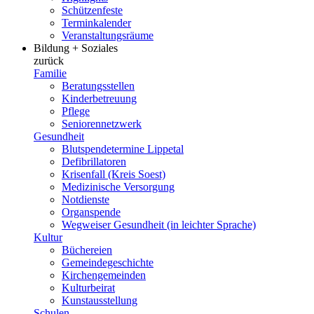
Schützenfeste
Terminkalender
Veranstaltungsräume
Bildung + Soziales
zurück
Familie
Beratungsstellen
Kinderbetreuung
Pflege
Seniorennetzwerk
Gesundheit
Blutspendetermine Lippetal
Defibrillatoren
Krisenfall (Kreis Soest)
Medizinische Versorgung
Notdienste
Organspende
Wegweiser Gesundheit (in leichter Sprache)
Kultur
Büchereien
Gemeindegeschichte
Kirchengemeinden
Kulturbeirat
Kunstausstellung
Schulen