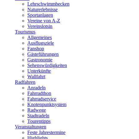
Lehrschwimmbecken
Naturerlebnisse
Sportanlagen
Vereine von A-Z
Vereinslotsin
Tourismus
Allgemeines
Ausflugsziele
Fanshop
Gästeführungen
Gastronomie
Sehenswürdigkeiten
Unterkünfte
Wallfahrt
Radfahren
Anradeln
Fahrradthon
Fahrradservice
Knotenpunktsystem
Radwege
Stadtradeln
Tourentipps
Veranstaltungen
Feste Jahrestermine
Highlights