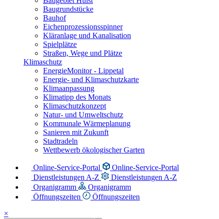
Baugebiet Hülst
Baugrundstücke
Bauhof
Eichenprozessionsspinner
Kläranlage und Kanalisation
Spielplätze
Straßen, Wege und Plätze
Klimaschutz
EnergieMonitor - Lippetal
Energie- und Klimaschutzkarte
Klimaanpassung
Klimatipp des Monats
Klimaschutzkonzept
Natur- und Umweltschutz
Kommunale Wärmeplanung
Sanieren mit Zukunft
Stadtradeln
Wettbewerb ökologischer Garten
Online-Service-Portal
Online-Service-Portal
Dienstleistungen A-Z
Dienstleistungen A-Z
Organigramm
Organigramm
Öffnungszeiten
Öffnungszeiten
×