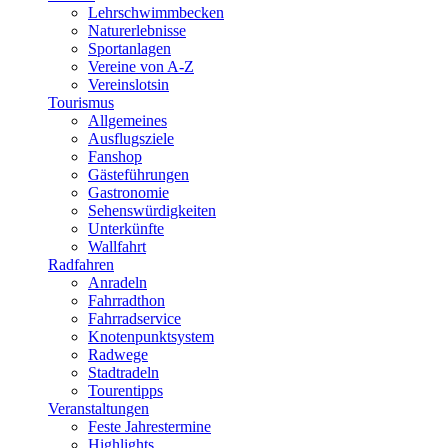
Lehrschwimmbecken
Naturerlebnisse
Sportanlagen
Vereine von A-Z
Vereinslotsin
Tourismus
Allgemeines
Ausflugsziele
Fanshop
Gästeführungen
Gastronomie
Sehenswürdigkeiten
Unterkünfte
Wallfahrt
Radfahren
Anradeln
Fahrradthon
Fahrradservice
Knotenpunktsystem
Radwege
Stadtradeln
Tourentipps
Veranstaltungen
Feste Jahrestermine
Highlights