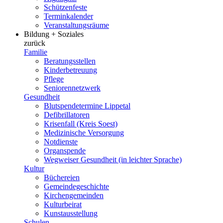
Schützenfeste
Terminkalender
Veranstaltungsräume
Bildung + Soziales
zurück
Familie
Beratungsstellen
Kinderbetreuung
Pflege
Seniorennetzwerk
Gesundheit
Blutspendetermine Lippetal
Defibrillatoren
Krisenfall (Kreis Soest)
Medizinische Versorgung
Notdienste
Organspende
Wegweiser Gesundheit (in leichter Sprache)
Kultur
Büchereien
Gemeindegeschichte
Kirchengemeinden
Kulturbeirat
Kunstausstellung
Schulen