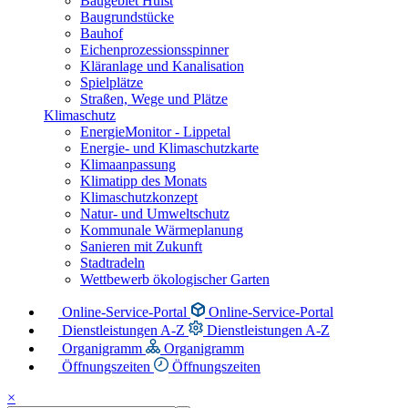
Baugebiet Hülst
Baugrundstücke
Bauhof
Eichenprozessionsspinner
Kläranlage und Kanalisation
Spielplätze
Straßen, Wege und Plätze
Klimaschutz
EnergieMonitor - Lippetal
Energie- und Klimaschutzkarte
Klimaanpassung
Klimatipp des Monats
Klimaschutzkonzept
Natur- und Umweltschutz
Kommunale Wärmeplanung
Sanieren mit Zukunft
Stadtradeln
Wettbewerb ökologischer Garten
Online-Service-Portal
Online-Service-Portal
Dienstleistungen A-Z
Dienstleistungen A-Z
Organigramm
Organigramm
Öffnungszeiten
Öffnungszeiten
×