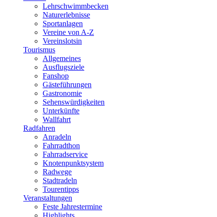
Lehrschwimmbecken
Naturerlebnisse
Sportanlagen
Vereine von A-Z
Vereinslotsin
Tourismus
Allgemeines
Ausflugsziele
Fanshop
Gästeführungen
Gastronomie
Sehenswürdigkeiten
Unterkünfte
Wallfahrt
Radfahren
Anradeln
Fahrradthon
Fahrradservice
Knotenpunktsystem
Radwege
Stadtradeln
Tourentipps
Veranstaltungen
Feste Jahrestermine
Highlights