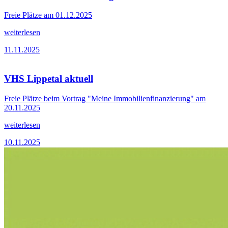
Freie Plätze am 01.12.2025
weiterlesen
11.11.2025
VHS Lippetal aktuell
Freie Plätze beim Vortrag "Meine Immobilienfinanzierung" am
20.11.2025
weiterlesen
10.11.2025