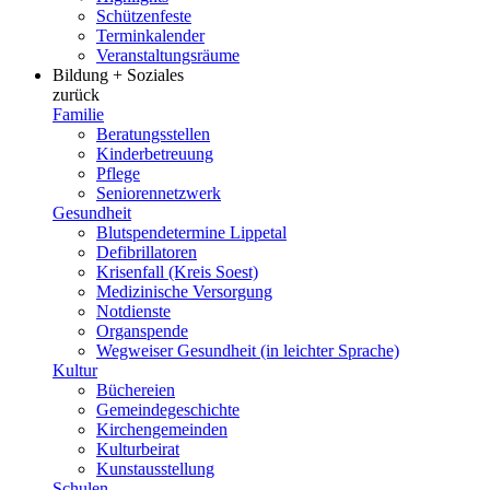
Schützenfeste
Terminkalender
Veranstaltungsräume
Bildung + Soziales
zurück
Familie
Beratungsstellen
Kinderbetreuung
Pflege
Seniorennetzwerk
Gesundheit
Blutspendetermine Lippetal
Defibrillatoren
Krisenfall (Kreis Soest)
Medizinische Versorgung
Notdienste
Organspende
Wegweiser Gesundheit (in leichter Sprache)
Kultur
Büchereien
Gemeindegeschichte
Kirchengemeinden
Kulturbeirat
Kunstausstellung
Schulen