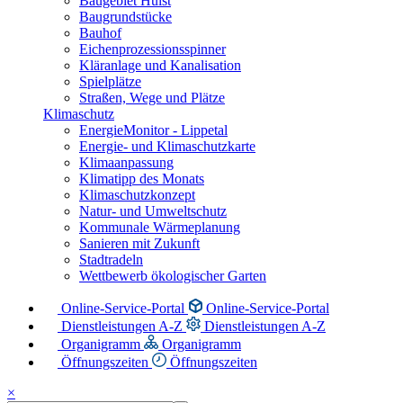
Baugebiet Hülst
Baugrundstücke
Bauhof
Eichenprozessionsspinner
Kläranlage und Kanalisation
Spielplätze
Straßen, Wege und Plätze
Klimaschutz
EnergieMonitor - Lippetal
Energie- und Klimaschutzkarte
Klimaanpassung
Klimatipp des Monats
Klimaschutzkonzept
Natur- und Umweltschutz
Kommunale Wärmeplanung
Sanieren mit Zukunft
Stadtradeln
Wettbewerb ökologischer Garten
Online-Service-Portal
Online-Service-Portal
Dienstleistungen A-Z
Dienstleistungen A-Z
Organigramm
Organigramm
Öffnungszeiten
Öffnungszeiten
×