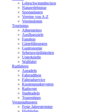
Lehrschwimmbecken
Naturerlebnisse
Sportanlagen
Vereine von A-Z
Vereinslotsin
Tourismus
Allgemeines
Ausflugsziele
Fanshop
Gästeführungen
Gastronomie
Sehenswürdigkeiten
Unterkünfte
Wallfahrt
Radfahren
Anradeln
Fahrradthon
Fahrradservice
Knotenpunktsystem
Radwege
Stadtradeln
Tourentipps
Veranstaltungen
Feste Jahrestermine
Highlights