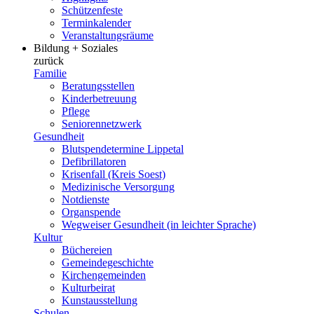
Schützenfeste
Terminkalender
Veranstaltungsräume
Bildung + Soziales
zurück
Familie
Beratungsstellen
Kinderbetreuung
Pflege
Seniorennetzwerk
Gesundheit
Blutspendetermine Lippetal
Defibrillatoren
Krisenfall (Kreis Soest)
Medizinische Versorgung
Notdienste
Organspende
Wegweiser Gesundheit (in leichter Sprache)
Kultur
Büchereien
Gemeindegeschichte
Kirchengemeinden
Kulturbeirat
Kunstausstellung
Schulen