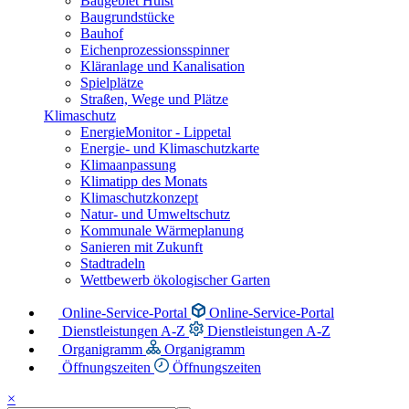
Baugebiet Hülst
Baugrundstücke
Bauhof
Eichenprozessionsspinner
Kläranlage und Kanalisation
Spielplätze
Straßen, Wege und Plätze
Klimaschutz
EnergieMonitor - Lippetal
Energie- und Klimaschutzkarte
Klimaanpassung
Klimatipp des Monats
Klimaschutzkonzept
Natur- und Umweltschutz
Kommunale Wärmeplanung
Sanieren mit Zukunft
Stadtradeln
Wettbewerb ökologischer Garten
Online-Service-Portal
Online-Service-Portal
Dienstleistungen A-Z
Dienstleistungen A-Z
Organigramm
Organigramm
Öffnungszeiten
Öffnungszeiten
×