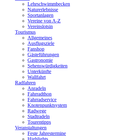
Lehrschwimmbecken
Naturerlebnisse
Sportanlagen
Vereine von A-Z
Vereinslotsin
Tourismus
Allgemeines
Ausflugsziele
Fanshop
Gästeführungen
Gastronomie
Sehenswürdigkeiten
Unterkünfte
Wallfahrt
Radfahren
Anradeln
Fahrradthon
Fahrradservice
Knotenpunktsystem
Radwege
Stadtradeln
Tourentipps
Veranstaltungen
Feste Jahrestermine
Highlights