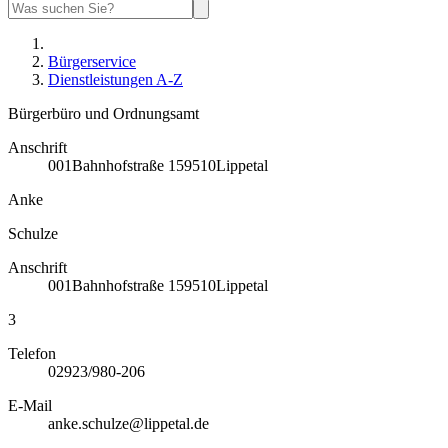
Bürgerservice
Dienstleistungen A-Z
Bürgerbüro und Ordnungsamt
Anschrift
001
Bahnhofstraße 1
59510
Lippetal
Anke
Schulze
Anschrift
001
Bahnhofstraße 1
59510
Lippetal
3
Telefon
02923/980-206
E-Mail
anke.schulze@lippetal.de