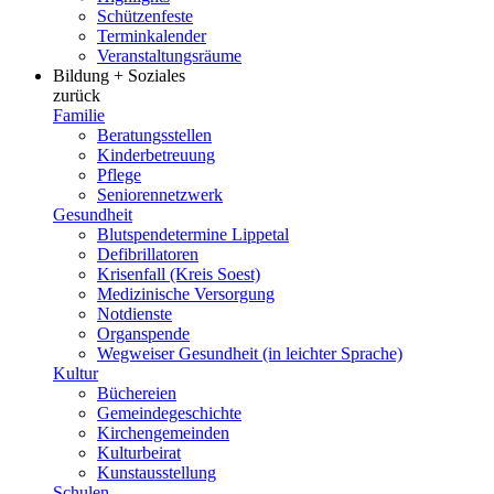
Schützenfeste
Terminkalender
Veranstaltungsräume
Bildung + Soziales
zurück
Familie
Beratungsstellen
Kinderbetreuung
Pflege
Seniorennetzwerk
Gesundheit
Blutspendetermine Lippetal
Defibrillatoren
Krisenfall (Kreis Soest)
Medizinische Versorgung
Notdienste
Organspende
Wegweiser Gesundheit (in leichter Sprache)
Kultur
Büchereien
Gemeindegeschichte
Kirchengemeinden
Kulturbeirat
Kunstausstellung
Schulen