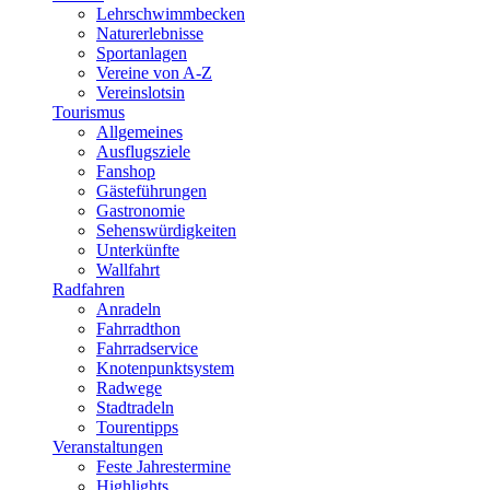
Lehrschwimmbecken
Naturerlebnisse
Sportanlagen
Vereine von A-Z
Vereinslotsin
Tourismus
Allgemeines
Ausflugsziele
Fanshop
Gästeführungen
Gastronomie
Sehenswürdigkeiten
Unterkünfte
Wallfahrt
Radfahren
Anradeln
Fahrradthon
Fahrradservice
Knotenpunktsystem
Radwege
Stadtradeln
Tourentipps
Veranstaltungen
Feste Jahrestermine
Highlights