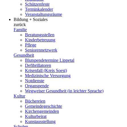
Schützenfeste
Terminkalender
Veranstaltungsräume
Bildung + Soziales
zurück
Familie
Beratungsstellen
Kinderbetreuung
Pflege
Seniorennetzwerk
Gesundheit
Blutspendetermine Lippetal
Defibrillatoren
Krisenfall (Kreis Soest)
Medizinische Versorgung
Notdienste
Organspende
Wegweiser Gesundheit (in leichter Sprache)
Kultur
Büchereien
Gemeindegeschichte
Kirchengemeinden
Kulturbeirat
Kunstausstellung
Schulen