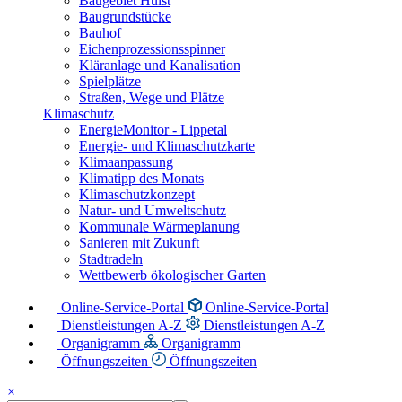
Baugebiet Hülst
Baugrundstücke
Bauhof
Eichenprozessionsspinner
Kläranlage und Kanalisation
Spielplätze
Straßen, Wege und Plätze
Klimaschutz
EnergieMonitor - Lippetal
Energie- und Klimaschutzkarte
Klimaanpassung
Klimatipp des Monats
Klimaschutzkonzept
Natur- und Umweltschutz
Kommunale Wärmeplanung
Sanieren mit Zukunft
Stadtradeln
Wettbewerb ökologischer Garten
Online-Service-Portal
Online-Service-Portal
Dienstleistungen A-Z
Dienstleistungen A-Z
Organigramm
Organigramm
Öffnungszeiten
Öffnungszeiten
×