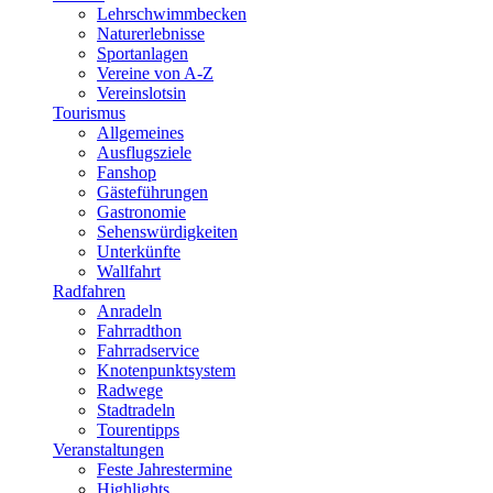
Lehrschwimmbecken
Naturerlebnisse
Sportanlagen
Vereine von A-Z
Vereinslotsin
Tourismus
Allgemeines
Ausflugsziele
Fanshop
Gästeführungen
Gastronomie
Sehenswürdigkeiten
Unterkünfte
Wallfahrt
Radfahren
Anradeln
Fahrradthon
Fahrradservice
Knotenpunktsystem
Radwege
Stadtradeln
Tourentipps
Veranstaltungen
Feste Jahrestermine
Highlights