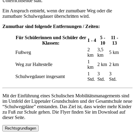
Unterrichtsende statt.
Ein Anspruch entsteht, wenn der zumutbare Weg oder die
zumutbare Schulwegdauer überschritten wird.
Zumutbar sind folgende Entfernungen / Zeiten:
Für Schülerinnen und Schüler der
5 -
11 -
1 - 4
Klassen:
10
13
2
3,5
Fußweg
5 km
km
km
1
Weg zur Haltestelle
2 km
2 km
km
1
3
3
Schulwegdauer insgesamt
Std.
Std.
Std.
Mit der Einführung eines Schulischen Mobilitätsmanagements sind
im Umfeld der Lippetaler Grundschulen und der Gesamtschule neue
“Schulwegpläne” entstanden. Das Ziel ist, dass wieder mehr Kinder
zu Fuß zur Schule gehen. Die Flyer finden Sie im Download auf
dieser Seite.
Rechtsgrundlagen