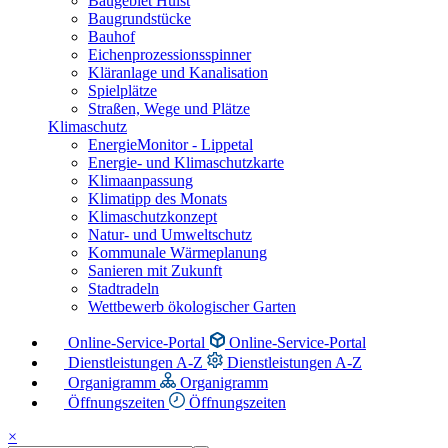
Baugebiet Hülst
Baugrundstücke
Bauhof
Eichenprozessionsspinner
Kläranlage und Kanalisation
Spielplätze
Straßen, Wege und Plätze
Klimaschutz
EnergieMonitor - Lippetal
Energie- und Klimaschutzkarte
Klimaanpassung
Klimatipp des Monats
Klimaschutzkonzept
Natur- und Umweltschutz
Kommunale Wärmeplanung
Sanieren mit Zukunft
Stadtradeln
Wettbewerb ökologischer Garten
Online-Service-Portal
Online-Service-Portal
Dienstleistungen A-Z
Dienstleistungen A-Z
Organigramm
Organigramm
Öffnungszeiten
Öffnungszeiten
×