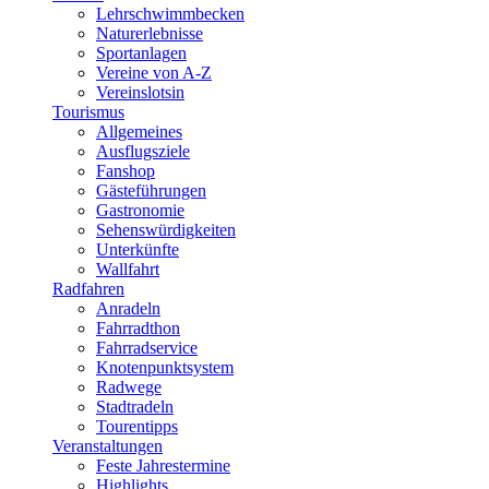
Lehrschwimmbecken
Naturerlebnisse
Sportanlagen
Vereine von A-Z
Vereinslotsin
Tourismus
Allgemeines
Ausflugsziele
Fanshop
Gästeführungen
Gastronomie
Sehenswürdigkeiten
Unterkünfte
Wallfahrt
Radfahren
Anradeln
Fahrradthon
Fahrradservice
Knotenpunktsystem
Radwege
Stadtradeln
Tourentipps
Veranstaltungen
Feste Jahrestermine
Highlights