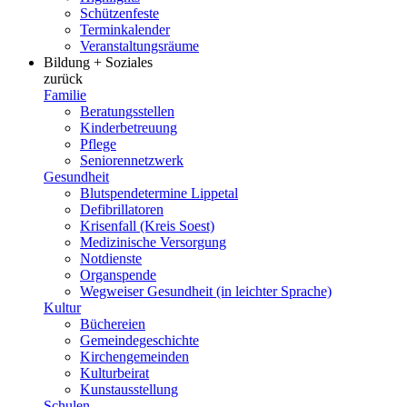
Schützenfeste
Terminkalender
Veranstaltungsräume
Bildung + Soziales
zurück
Familie
Beratungsstellen
Kinderbetreuung
Pflege
Seniorennetzwerk
Gesundheit
Blutspendetermine Lippetal
Defibrillatoren
Krisenfall (Kreis Soest)
Medizinische Versorgung
Notdienste
Organspende
Wegweiser Gesundheit (in leichter Sprache)
Kultur
Büchereien
Gemeindegeschichte
Kirchengemeinden
Kulturbeirat
Kunstausstellung
Schulen