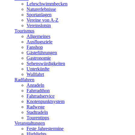
Lehrschwimmbecken
Naturerlebnisse
Sportanlagen
Vereine von A-Z
Vereinslotsin
Tourismus
Allgemeines
Ausflugsziele
Fanshop
Gästeführungen
Gastronomie
Sehenswürdigkeiten
Unterkünfte
Wallfahrt
Radfahren
Anradeln
Fahrradthon
Fahrradservice
Knotenpunktsystem
Radwege
Stadtradeln
Tourentipps
Veranstaltungen
Feste Jahrestermine
Highlights