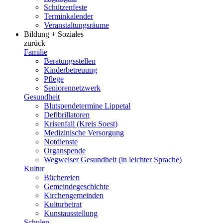
Schützenfeste
Terminkalender
Veranstaltungsräume
Bildung + Soziales
zurück
Familie
Beratungsstellen
Kinderbetreuung
Pflege
Seniorennetzwerk
Gesundheit
Blutspendetermine Lippetal
Defibrillatoren
Krisenfall (Kreis Soest)
Medizinische Versorgung
Notdienste
Organspende
Wegweiser Gesundheit (in leichter Sprache)
Kultur
Büchereien
Gemeindegeschichte
Kirchengemeinden
Kulturbeirat
Kunstausstellung
Schulen