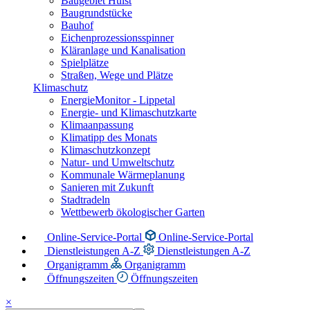
Baugebiet Hülst
Baugrundstücke
Bauhof
Eichenprozessionsspinner
Kläranlage und Kanalisation
Spielplätze
Straßen, Wege und Plätze
Klimaschutz
EnergieMonitor - Lippetal
Energie- und Klimaschutzkarte
Klimaanpassung
Klimatipp des Monats
Klimaschutzkonzept
Natur- und Umweltschutz
Kommunale Wärmeplanung
Sanieren mit Zukunft
Stadtradeln
Wettbewerb ökologischer Garten
Online-Service-Portal
Online-Service-Portal
Dienstleistungen A-Z
Dienstleistungen A-Z
Organigramm
Organigramm
Öffnungszeiten
Öffnungszeiten
×