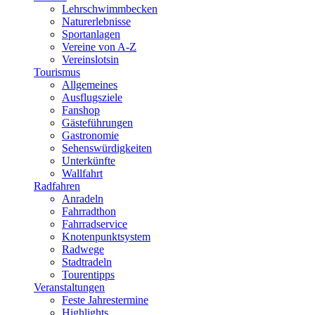
Lehrschwimmbecken
Naturerlebnisse
Sportanlagen
Vereine von A-Z
Vereinslotsin
Tourismus
Allgemeines
Ausflugsziele
Fanshop
Gästeführungen
Gastronomie
Sehenswürdigkeiten
Unterkünfte
Wallfahrt
Radfahren
Anradeln
Fahrradthon
Fahrradservice
Knotenpunktsystem
Radwege
Stadtradeln
Tourentipps
Veranstaltungen
Feste Jahrestermine
Highlights