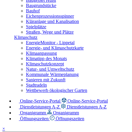
Baugebiet Hülst
Baugrundstücke
Bauhof
Eichenprozessionsspinner
Kläranlage und Kanalisation
Spielplätze
Straßen, Wege und Plätze
Klimaschutz
EnergieMonitor - Lippetal
Energie- und Klimaschutzkarte
Klimaanpassung
Klimatipp des Monats
Klimaschutzkonzept
Natur- und Umweltschutz
Kommunale Wärmeplanung
Sanieren mit Zukunft
Stadtradeln
Wettbewerb ökologischer Garten
Online-Service-Portal
Online-Service-Portal
Dienstleistungen A-Z
Dienstleistungen A-Z
Organigramm
Organigramm
Öffnungszeiten
Öffnungszeiten
×