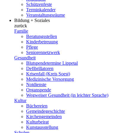
Schützenfeste
Terminkalender
Veranstaltungsräume
Bildung + Soziales
zurück
Familie
Beratungsstellen
Kinderbetreuung
Pflege
Seniorennetzwerk
Gesundheit
Blutspendetermine Lippetal
Defibrillatoren
Krisenfall (Kreis Soest)
Medizinische Versorgung
Notdienste
Organspende
Wegweiser Gesundheit (in leichter Sprache)
Kultur
Büchereien
Gemeindegeschichte
Kirchengemeinden
Kulturbeirat
Kunstausstellung
Schulen