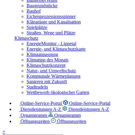
Baugebiet Hülst
Baugrundstücke
Bauhof
Eichenprozessionsspinner
Kläranlage und Kanalisation
Spielplätze
Straßen, Wege und Plätze
Klimaschutz
EnergieMonitor - Lippetal
Energie- und Klimaschutzkarte
Klimaanpassung
Klimatipp des Monats
Klimaschutzkonzept
Natur- und Umweltschutz
Kommunale Wärmeplanung
Sanieren mit Zukunft
Stadtradeln
Wettbewerb ökologischer Garten
Online-Service-Portal
Online-Service-Portal
Dienstleistungen A-Z
Dienstleistungen A-Z
Organigramm
Organigramm
Öffnungszeiten
Öffnungszeiten
×