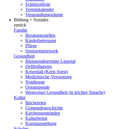
Schützenfeste
Terminkalender
Veranstaltungsräume
Bildung + Soziales
zurück
Familie
Beratungsstellen
Kinderbetreuung
Pflege
Seniorennetzwerk
Gesundheit
Blutspendetermine Lippetal
Defibrillatoren
Krisenfall (Kreis Soest)
Medizinische Versorgung
Notdienste
Organspende
Wegweiser Gesundheit (in leichter Sprache)
Kultur
Büchereien
Gemeindegeschichte
Kirchengemeinden
Kulturbeirat
Kunstausstellung
Schulen