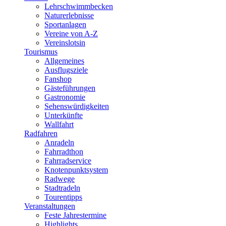
Lehrschwimmbecken
Naturerlebnisse
Sportanlagen
Vereine von A-Z
Vereinslotsin
Tourismus
Allgemeines
Ausflugsziele
Fanshop
Gästeführungen
Gastronomie
Sehenswürdigkeiten
Unterkünfte
Wallfahrt
Radfahren
Anradeln
Fahrradthon
Fahrradservice
Knotenpunktsystem
Radwege
Stadtradeln
Tourentipps
Veranstaltungen
Feste Jahrestermine
Highlights